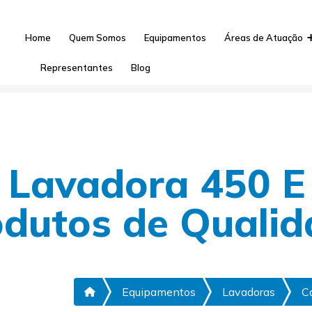
1) 3833-0122
(11) 3641-5675
(11) 3833-0388
Home
Quem Somos
Equipamentos
Áreas de Atuação
Representantes
Blog
 Lavadora 450 E 
odutos de Qualid
Equipamentos
Lavadoras
C