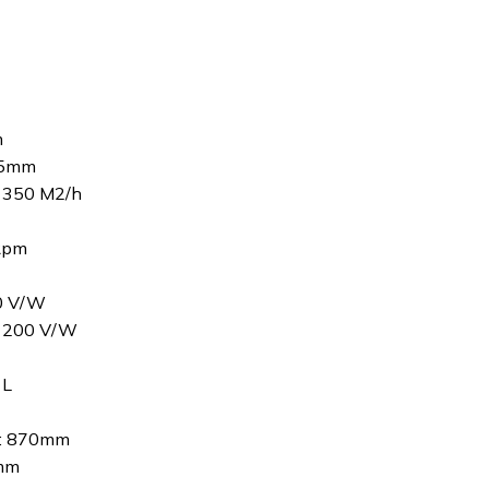
m
45mm
 1350 M2/h
 Rpm
50 V/W
/1200 V/W
 L
a: 870mm
0mm