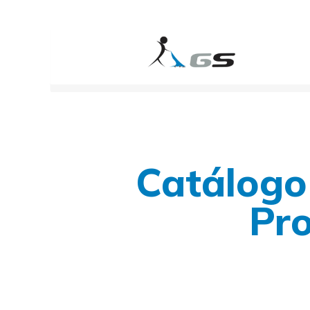
Rua Talófitos, 164
contato@gslavadoras.com.br
(1
Catálogo
Pr