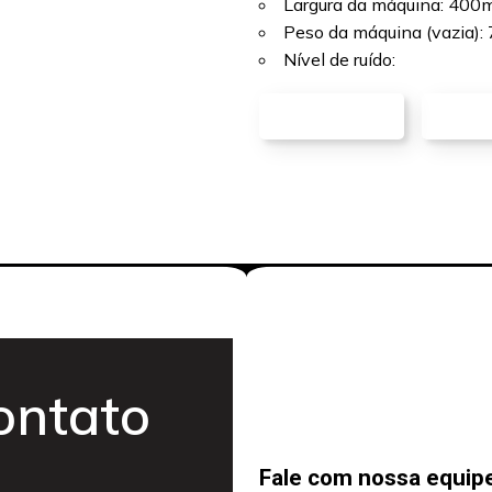
Largura da máquina: 40
Peso da máquina (vazia):
Nível de ruído:
VER PDF
ENT
ontato
Fale com nossa equip