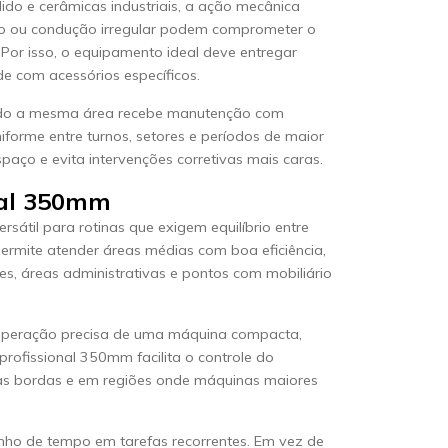
polido e cerâmicas industriais, a ação mecânica
ado ou condução irregular podem comprometer o
. Por isso, o equipamento ideal deve entregar
e com acessórios específicos.
uando a mesma área recebe manutenção com
forme entre turnos, setores e períodos de maior
paço e evita intervenções corretivas mais caras.
nal 350mm
átil para rotinas que exigem equilíbrio entre
ermite atender áreas médias com boa eficiência,
ões, áreas administrativas e pontos com mobiliário
 operação precisa de uma máquina compacta,
profissional 350mm facilita o controle do
 nas bordas e em regiões onde máquinas maiores
nho de tempo em tarefas recorrentes. Em vez de