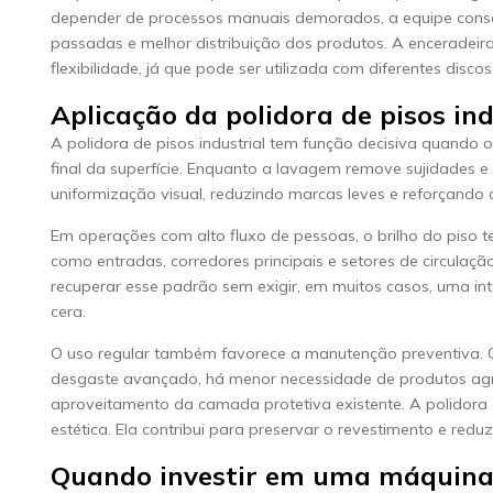
depender de processos manuais demorados, a equipe cons
passadas e melhor distribuição dos produtos. A enceradei
flexibilidade, já que pode ser utilizada com diferentes di
Aplicação da polidora de pisos i
A polidora de pisos industrial tem função decisiva quando o 
final da superfície. Enquanto a lavagem remove sujidades e
uniformização visual, reduzindo marcas leves e reforçando
Em operações com alto fluxo de pessoas, o brilho do piso t
como entradas, corredores principais e setores de circulação
recuperar esse padrão sem exigir, em muitos casos, uma i
cera.
O uso regular também favorece a manutenção preventiva. Q
desgaste avançado, há menor necessidade de produtos agre
aproveitamento da camada protetiva existente. A polidora d
estética. Ela contribui para preservar o revestimento e red
Quando investir em uma máquina d