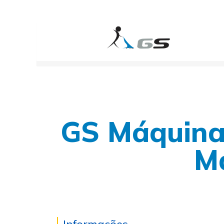
Rua Talófitos, 164
contato@gslavadoras.com.br
(1
GS Máquina
Má