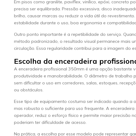
Em pisos como granilite, paviflex, vinílico, epóxi, concreto 
precisa ser equilibrada. Pressão excessiva, disco inadequ
brilho, causar marcas ou reduzir a vida útil do revestimento
estabilidade durante o uso, boa ergonomia e compatibilidad
Outro ponto importante é a repetibilidade do serviço. Q
método padronizado, o resultado visual permanece mais uni
circulação. Essa regularidade contribui para a imagem do es
Escolha da enceradeira profissio
A enceradeira profissional 350mm é uma opção bastante vers
produtividade e manobrabilidade. O diâmetro de trabalho p
sem dificultar o uso em corredores, salas, estoques, recepç
ou obstáculos.
Esse tipo de equipamento costuma ser indicado quando a
mas robusta o suficiente para uso frequente. A enceradeira 
operador, reduz o esforço físico e permite maior precisão
poderiam ter dificuldade de acesso.
Na prática, a escolha por esse modelo pode representar ga