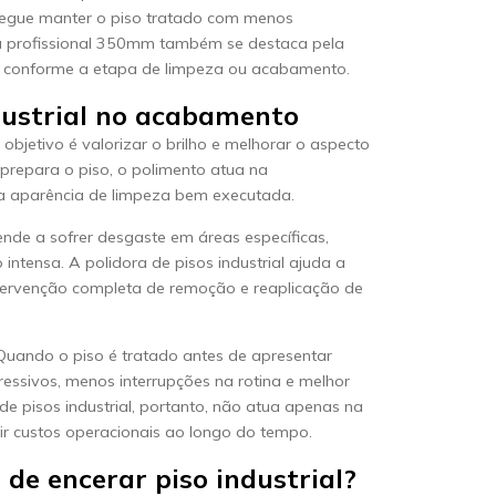
egue manter o piso tratado com menos
ra profissional 350mm também se destaca pela
scos conforme a etapa de limpeza ou acabamento.
ndustrial no acabamento
objetivo é valorizar o brilho e melhorar o aspecto
 prepara o piso, o polimento atua na
 a aparência de limpeza bem executada.
ende a sofrer desgaste em áreas específicas,
 intensa. A polidora de pisos industrial ajuda a
ntervenção completa de remoção e reaplicação de
uando o piso é tratado antes de apresentar
ssivos, menos interrupções na rotina e melhor
e pisos industrial, portanto, não atua apenas na
uzir custos operacionais ao longo do tempo.
e encerar piso industrial?