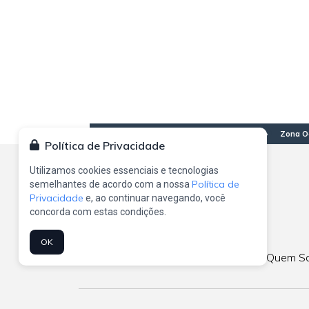
Região Central
Zona Norte
Zona O
Política de Privacidade
Aclimação
Brasilândia
Águ
Bela Vista
Cachoeirinha
Bair
Utilizamos cookies essenciais e tecnologias
Bom Retiro
Casa Verde
Lim
Política de
semelhantes de acordo com a nossa
Brás
Imirim
Bar
Privacidade
e, ao continuar navegando, você
Cambuci
Jaçanã
Alt
concorda com estas condições.
Centro
Jardim São
Alto
Consolação
Paulo
Pinh
OK
Higienópolis
Lauzane
But
Home
Quem S
Glicério
Paulista
Fre
Liberdade
Mandaqui
Ó
Luz
Santana
Jag
Pari
Tremembé
Jar