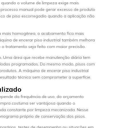
ia quando o volume de limpeza exige mais
o processo manual pode gerar excesso de produto
isco de piso escorregadio quando a aplicação não
ra mais homogênea, o acabamento fica mais
quina de encerar piso industrial também melhora
e o tratamento seja feito com maior precisão.
ão. Uma área que recebe manutenção diária tem
períodos programados. Do mesmo modo, pisos com
produtos. A máquina de encerar piso industrial
resultado técnico sem comprometer a superfície.
alizado
 depende da frequência de uso, do orçamento
compra costuma ser vantajosa quando o
anda constante por limpeza mecanizada. Nesse
onograma próprio de conservação dos pisos.
porários, testes de desempenho ou situações em