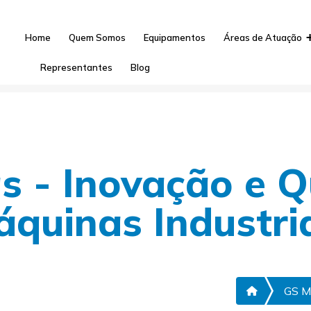
1) 3833-0122
(11) 3641-5675
(11) 3833-0388
Home
Quem Somos
Equipamentos
Áreas de Atuação
Representantes
Blog
s - Inovação e Q
quinas Industri
GS Má