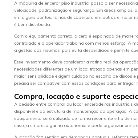
A máquina de encerar piso industrial passa a ser necessár
velocidade, padronização e segurança. Em áreas amplas, 
em alguns pontos, falhas de cobertura em outros e maior r
é bem distribuída.
Com o equipamento correto, a cera é espalhada de manei
controlado e o operador trabalha com menos esforço. A má
a gestão dos insumos, pois evita desperdícios e permite qu
Esse investimento deve considerar a rotina real da operaç
necessidades diferentes de um local tratado apenas em 
maior sensibilidade exigem cuidado na escolha de discos e 
precisa ser compatível com essas condições para entregar 
Compra, locação e suporte especi
A decisão entre comprar ou locar enceradeiras industriais
disponível e da estrutura de manutenção da operação. A 
equipamento será utilizado de forma recorrente e há dem
caso, a empresa ganha autonomia e pode organizar um cr
A locação faz sentido em demandas pontuais, reforços tem