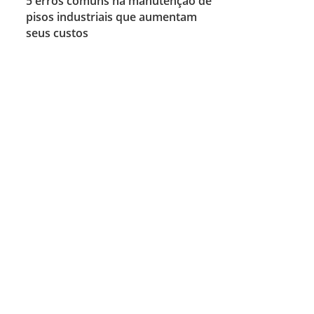
5 erros comuns na manutenção de
pisos industriais que aumentam
seus custos