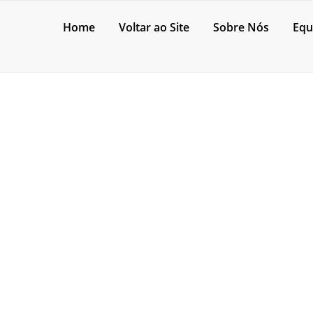
Home
Voltar ao Site
Sobre Nós
Equ
EDEIRA DE PISO
erro