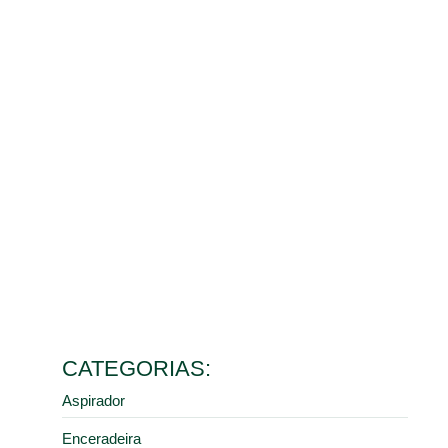
Benefícios da limpeza de galpão para o controle de
poeira e saúde dos colaboradores
10 de março de 2026
Ler mais
Como escolher o melhor aspirador industrial de pó para
diferentes tipos de resíduos
9 de fevereiro de 2026
Ler mais
5 erros comuns na manutenção de pisos industriais que
aumentam seus custos
28 de janeiro de 2026
Ler mais
Como a limpeza industrial correta previne acidentes em
centros de distribuição e armazéns
16 de janeiro de 2026
Ler mais
CATEGORIAS:
Aspirador
Enceradeira