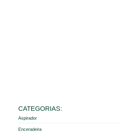
Benefícios da limpeza de galpão para o controle de
poeira e saúde dos colaboradores
10 de março de 2026
Ler mais
Como escolher o melhor aspirador industrial de pó para
diferentes tipos de resíduos
9 de fevereiro de 2026
Ler mais
5 erros comuns na manutenção de pisos industriais que
aumentam seus custos
28 de janeiro de 2026
Ler mais
Como a limpeza industrial correta previne acidentes em
centros de distribuição e armazéns
16 de janeiro de 2026
Ler mais
CATEGORIAS:
Aspirador
Enceradeira