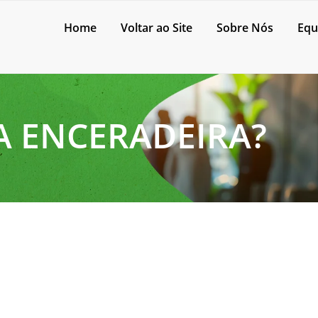
Home
Voltar ao Site
Sobre Nós
Equ
 ENCERADEIRA?
 de granilite