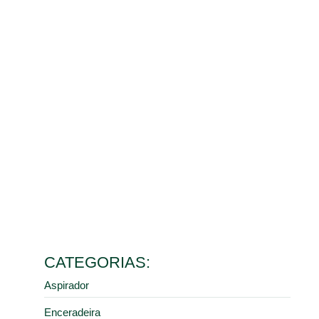
Benefícios da limpeza de galpão para o controle de
poeira e saúde dos colaboradores
10 de março de 2026
Ler mais
Como escolher o melhor aspirador industrial de pó para
diferentes tipos de resíduos
9 de fevereiro de 2026
Ler mais
5 erros comuns na manutenção de pisos industriais que
aumentam seus custos
28 de janeiro de 2026
Ler mais
Como a limpeza industrial correta previne acidentes em
centros de distribuição e armazéns
16 de janeiro de 2026
Ler mais
CATEGORIAS:
Aspirador
Enceradeira