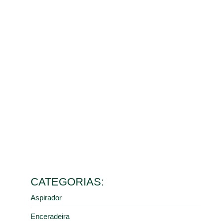
Benefícios da limpeza de galpão para o controle de
poeira e saúde dos colaboradores
10 de março de 2026
Ler mais
Como escolher o melhor aspirador industrial de pó para
diferentes tipos de resíduos
9 de fevereiro de 2026
Ler mais
5 erros comuns na manutenção de pisos industriais que
aumentam seus custos
28 de janeiro de 2026
Ler mais
Como a limpeza industrial correta previne acidentes em
centros de distribuição e armazéns
16 de janeiro de 2026
Ler mais
CATEGORIAS:
Aspirador
Enceradeira