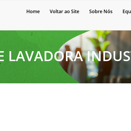
Home
Voltar ao Site
Sobre Nós
Equ
E LAVADORA INDUS
integridade de superfícies sensíveis