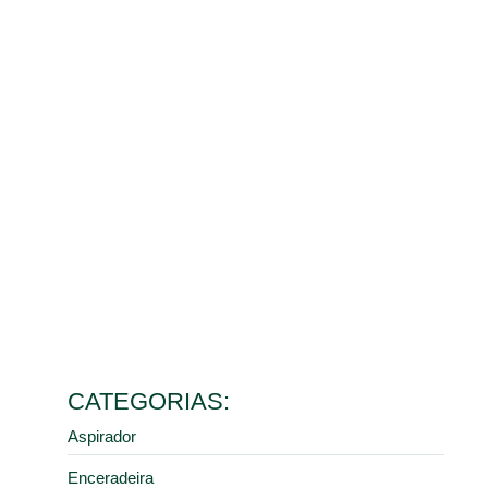
Benefícios da limpeza de galpão para o controle de
poeira e saúde dos colaboradores
10 de março de 2026
Ler mais
Como escolher o melhor aspirador industrial de pó para
diferentes tipos de resíduos
9 de fevereiro de 2026
Ler mais
5 erros comuns na manutenção de pisos industriais que
aumentam seus custos
28 de janeiro de 2026
Ler mais
Como a limpeza industrial correta previne acidentes em
centros de distribuição e armazéns
16 de janeiro de 2026
Ler mais
CATEGORIAS:
Aspirador
Enceradeira