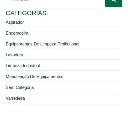
CATEGORIAS:
Aspirador
Enceradeira
Equipamentos De Limpeza Profissional
Lavadora
Limpeza Industrial
Manutenção De Equipamentos
Sem Categoria
Varredeira
15 de agosto de 2025
Locação de enceradeiras de piso: como economizar
na faxina do seu estabelecimento?