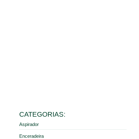
Benefícios da limpeza de galpão para o controle de
poeira e saúde dos colaboradores
10 de março de 2026
Ler mais
Como escolher o melhor aspirador industrial de pó para
diferentes tipos de resíduos
9 de fevereiro de 2026
Ler mais
5 erros comuns na manutenção de pisos industriais que
aumentam seus custos
28 de janeiro de 2026
Ler mais
Como a limpeza industrial correta previne acidentes em
centros de distribuição e armazéns
16 de janeiro de 2026
Ler mais
CATEGORIAS:
Aspirador
Enceradeira