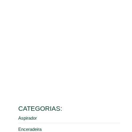
Benefícios da limpeza de galpão para o controle de
poeira e saúde dos colaboradores
10 de março de 2026
Ler mais
Como escolher o melhor aspirador industrial de pó para
diferentes tipos de resíduos
9 de fevereiro de 2026
Ler mais
5 erros comuns na manutenção de pisos industriais que
aumentam seus custos
28 de janeiro de 2026
Ler mais
Como a limpeza industrial correta previne acidentes em
centros de distribuição e armazéns
16 de janeiro de 2026
Ler mais
CATEGORIAS:
Aspirador
Enceradeira