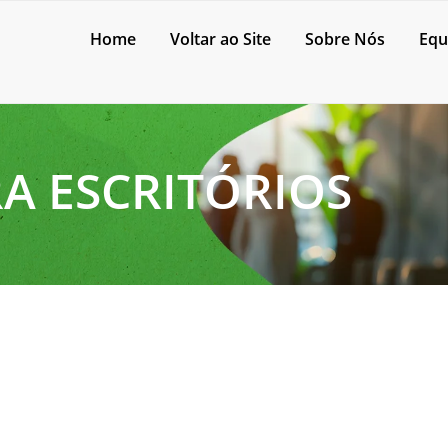
Home
Voltar ao Site
Sobre Nós
Equ
A ESCRITÓRIOS
zação?