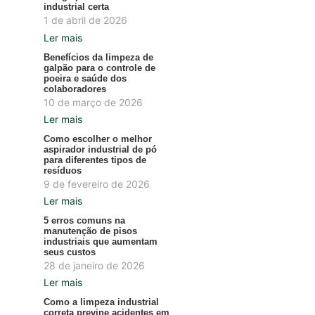
industrial certa
1 de abril de 2026
Ler mais
Benefícios da limpeza de
galpão para o controle de
poeira e saúde dos
colaboradores
10 de março de 2026
Ler mais
Como escolher o melhor
aspirador industrial de pó
para diferentes tipos de
resíduos
9 de fevereiro de 2026
Ler mais
5 erros comuns na
manutenção de pisos
industriais que aumentam
seus custos
28 de janeiro de 2026
Ler mais
Como a limpeza industrial
correta previne acidentes em