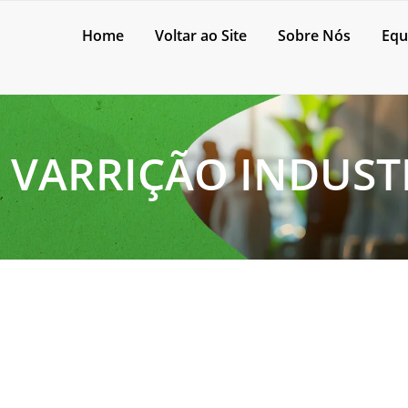
Home
Voltar ao Site
Sobre Nós
Equ
 VARRIÇÃO INDUST
oeira fina e detritos pesados