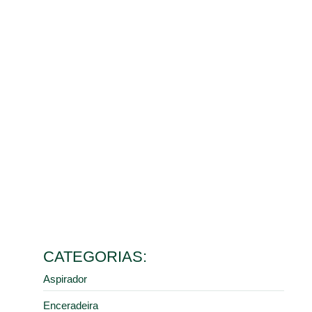
Benefícios da limpeza de galpão para o controle de
poeira e saúde dos colaboradores
10 de março de 2026
Ler mais
Como escolher o melhor aspirador industrial de pó para
diferentes tipos de resíduos
9 de fevereiro de 2026
Ler mais
5 erros comuns na manutenção de pisos industriais que
aumentam seus custos
28 de janeiro de 2026
Ler mais
Como a limpeza industrial correta previne acidentes em
centros de distribuição e armazéns
16 de janeiro de 2026
Ler mais
CATEGORIAS:
Aspirador
Enceradeira