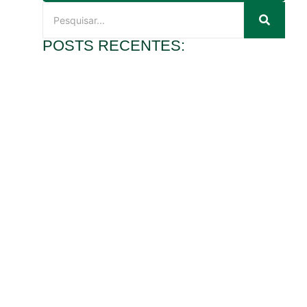
POSTS RECENTES:
Locação de lavadora de piso para limpeza pós obra em
São Paulo
2 de junho de 2026
Ler mais
Aluguel de lavadora industrial com suporte técnico
local
19 de maio de 2026
Ler mais
Máquina de varrer galpão profissional para remover
poeira fina e detritos pesados
29 de abril de 2026
Ler mais
Economize agora com o aluguel de máquina de limpar
piso da GS Máquinas
15 de abril de 2026
Ler mais
Aumente a produtividade do seu galpão com a