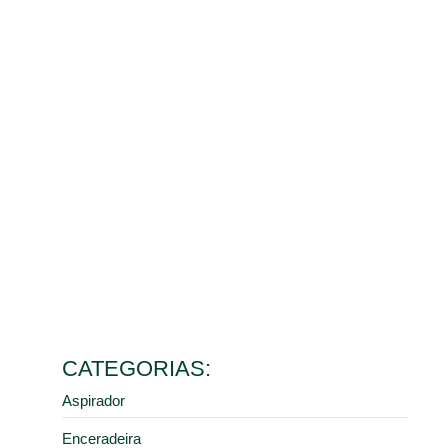
Benefícios da limpeza de galpão para o controle de
poeira e saúde dos colaboradores
10 de março de 2026
Ler mais
Como escolher o melhor aspirador industrial de pó para
diferentes tipos de resíduos
9 de fevereiro de 2026
Ler mais
5 erros comuns na manutenção de pisos industriais que
aumentam seus custos
28 de janeiro de 2026
Ler mais
Como a limpeza industrial correta previne acidentes em
centros de distribuição e armazéns
16 de janeiro de 2026
Ler mais
CATEGORIAS:
Aspirador
Enceradeira