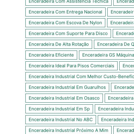
Enceradeira Com Assistência Técnica
Encerad
Enceradeira Com Entrega Nacional
Enceradei
Enceradeira Com Escova De Nylon
Enceradeir
Enceradeira Com Suporte Para Disco
Encerad
Enceradeira De Alta Rotação
Enceradeira De Q
Enceradeira Eficiente
Enceradeira GS Máquin
Enceradeira Ideal Para Pisos Comerciais
Encer
Enceradeira Industrial Com Melhor Custo-Benefíc
Enceradeira Industrial Em Guarulhos
Enceradei
Enceradeira Industrial Em Osasco
Enceradeira
Enceradeira Industrial Em Sp
Enceradeira Indu
Enceradeira Industrial No ABC
Enceradeira In
Enceradeira Industrial Próximo A Mim
Encerad