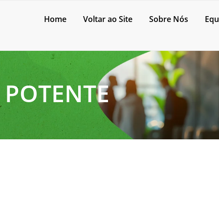
Home
Voltar ao Site
Sobre Nós
Equ
 POTENTE
spirador de pó de mercado com a GS Máquinas