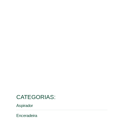
Benefícios da limpeza de galpão para o controle de
poeira e saúde dos colaboradores
10 de março de 2026
Ler mais
Como escolher o melhor aspirador industrial de pó para
diferentes tipos de resíduos
9 de fevereiro de 2026
Ler mais
5 erros comuns na manutenção de pisos industriais que
aumentam seus custos
28 de janeiro de 2026
Ler mais
Como a limpeza industrial correta previne acidentes em
centros de distribuição e armazéns
16 de janeiro de 2026
Ler mais
CATEGORIAS:
Aspirador
Enceradeira